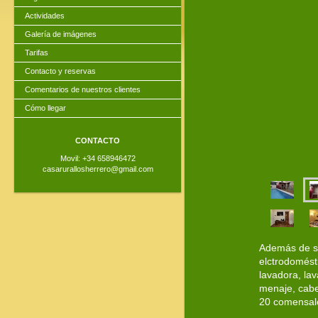
Actividades
Galería de imágenes
Tarifas
Contacto y reservas
Comentarios de nuestros clientes
Cómo llegar
CONTACTO
Movil: +34 658946472
casarurallosherrero@gmail.com
Además de su
elctrodomésti
lavadora, lav
menaje, cabe
20 comensale