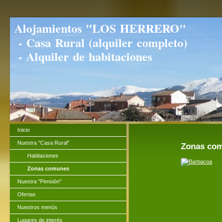
Alojamientos "LOS HERRERO"
- Casa Rural (alquiler completo)
- Alquiler de habitaciones
Inicio
Nuestra "Casa Rural"
Zonas com
Habitaciones
Zonas comunes
Nuestra "Pensión"
Ofertas
Nuestros menús
Lugares de interés