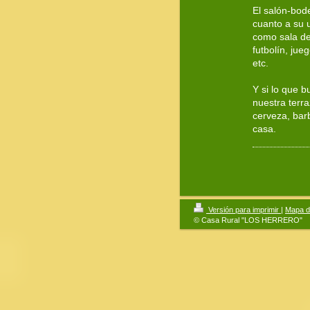
El salón-bod
cuanto a su u
como sala de 
futbolín, jue
etc.
Y si lo que b
nuestra terra
cerveza, barb
casa.
Versión para imprimir
|
Mapa de
© Casa Rural "LOS HERRERO"