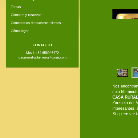
Tarifas
Contacto y reservas
Comentarios de nuestros clientes
Cómo llegar
CONTACTO
Movil: +34 658946472
casarurallosherrero@gmail.com
Nos encontram
solo 50 minut
CASA RURA
Zarzuela del 
interesantes,
Si quiere ver 