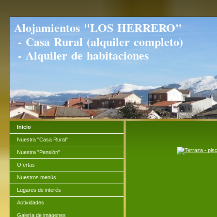
Alojamientos "LOS HERRERO"
- Casa Rural (alquiler completo)
- Alquiler de habitaciones
Inicio
Nuestra "Casa Rural"
Nuestra "Pensión"
Ofertas
Nuestros menús
Lugares de interés
Actividades
Galería de imágenes