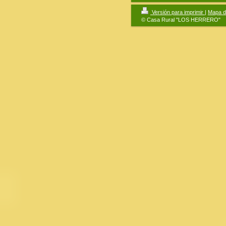
Versión para imprimir
|
Mapa de
© Casa Rural "LOS HERRERO"