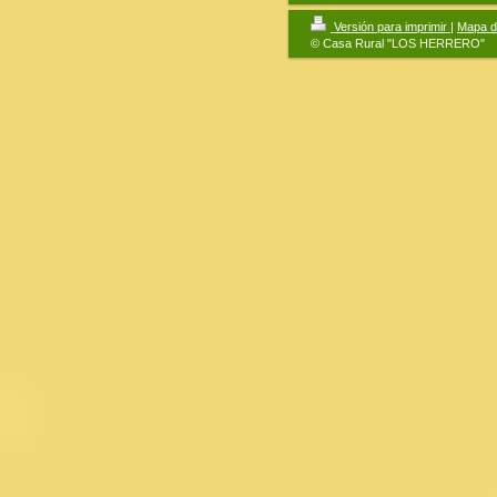
Versión para imprimir
|
Mapa de
© Casa Rural "LOS HERRERO"