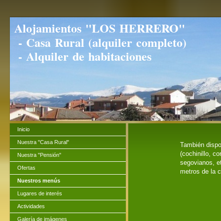
Alojamientos "LOS HERRERO"
- Casa Rural (alquiler completo)
- Alquiler de habitaciones
Inicio
Nuestra "Casa Rural"
También dispo
(cochinillo, co
Nuestra "Pensión"
segovianos, et
Ofertas
metros de la 
Nuestros menús
Lugares de interés
Actividades
Galería de imágenes